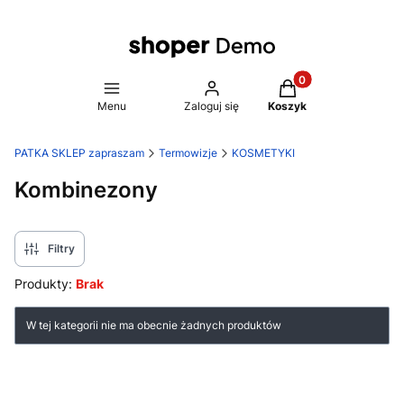
Produkty w koszyku
Menu
Zaloguj się
Koszyk
PATKA SKLEP zapraszam
Termowizje
KOSMETYKI
Kombinezony
Filtry
Produkty:
Brak
Lista produktów
W tej kategorii nie ma obecnie żadnych produktów